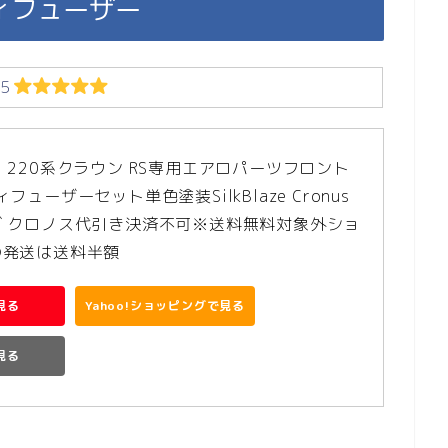
ィフューザー
５
 220系クラウン RS専用エアロパーツフロント
ューザーセット単色塗装SilkBlaze Cronus 
 クロノス代引き決済不可※送料無料対象外ショ
の発送は送料半額
見る
Yahoo!ショッピングで見る
で見る