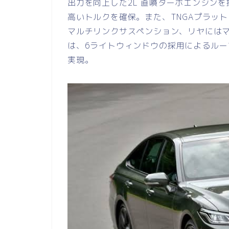
出力を向上した2L 直噴ターボエンジン
高いトルクを確保。また、TNGAプラッ
マルチリンクサスペンション、リヤには
は、6ライトウィンドウの採用によるル
実現。