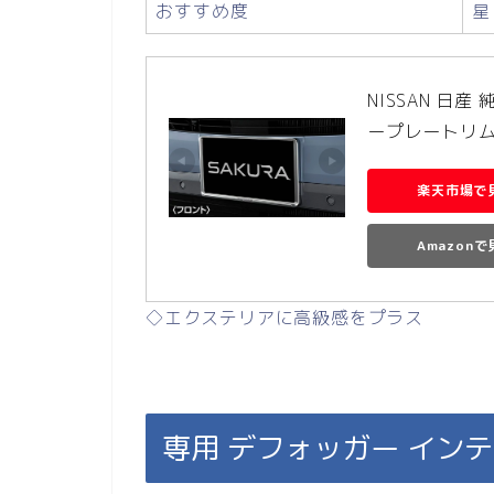
おすすめ度
星
NISSAN 日産
ープレートリム K6
楽天市場で
Amazon
◇エクステリアに高級感をプラス
専用 デフォッガー イン